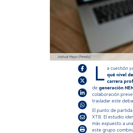
Joshua Mayo (Pexels)
L
a cuestión y
qué nivel d
carrera pro
de
generación NE
colaboración pres
trasladar este debat
El punto de partida
XTB. El estudio ide
más expuesto a una 
este grupo combi