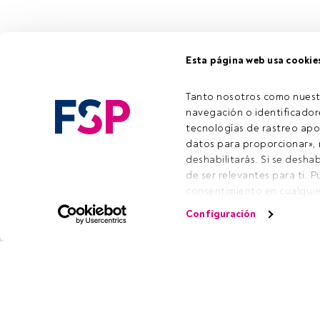
Esta página web usa cookie
Tanto nosotros como nuest
navegación o identificadore
tecnologías de rastreo apo
datos para proporcionar», m
deshabilitarás. Si se deshab
de ser relevantes para ti. 
consentimiento en cualquie
la parte inferior de la pági
Configuración
página web). Tus opciones 
consulta nuestra política d
Tanto nosotros como nues
MACARENA VELASCO, TE PUE
Utilizar datos de localizaci
su identificación. Almacenar