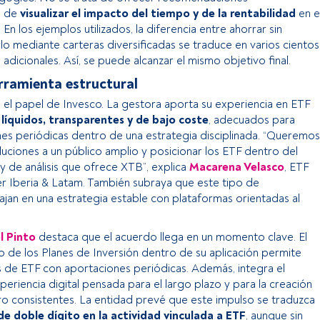
o de
visualizar el impacto del tiempo y de la rentabilidad
en e
En los ejemplos utilizados, la diferencia entre ahorrar sin
rlo mediante carteras diversificadas se traduce en varios cientos
dicionales. Así, se puede alcanzar el mismo objetivo final.
rramienta estructural
 el papel de Invesco. La gestora aporta su experiencia en ETF
s
líquidos, transparentes y de bajo coste
, adecuados para
nes periódicas dentro de una estrategia disciplinada. “Queremos
luciones a un público amplio y posicionar los ETF dentro del
 de análisis que ofrece XTB”, explica
Macarena Velasco
, ETF
r Iberia & Latam. También subraya que este tipo de
jan en una estrategia estable con plataformas orientadas al
l Pinto
destaca que el acuerdo llega en un momento clave. El
o de los Planes de Inversión dentro de su aplicación permite
s de ETF con aportaciones periódicas. Además, integra el
eriencia digital pensada para el largo plazo y para la creación
o consistentes. La entidad prevé que este impulso se traduzca
de doble dígito en la actividad vinculada a ETF
, aunque sin