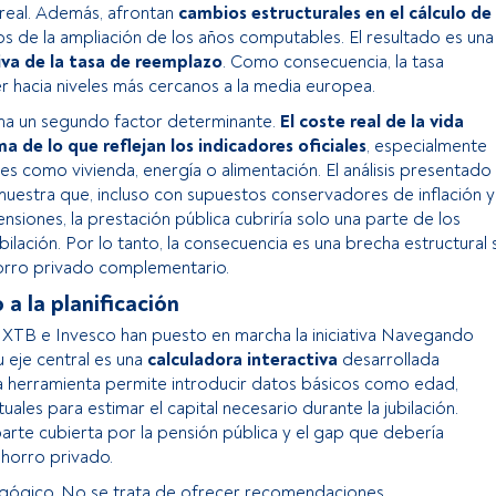
real. Además, afrontan
cambios estructurales en el cálculo de
s de la ampliación de los años computables. El resultado es una
iva de la tasa de reemplazo
. Como consecuencia, la tasa
 hacia niveles más cercanos a la media europea.
uma un segundo factor determinante.
El coste real de la vida
 de lo que reflejan los indicadores oficiales
, especialmente
les como vivienda, energía o alimentación. El análisis presentado
muestra que, incluso con supuestos conservadores de inflación y
nsiones, la prestación pública cubriría solo una parte de los
bilación. Por lo tanto, la consecuencia es una brecha estructural s
orro privado complementario.
 a la planificación
 XTB e Invesco han puesto en marcha la iniciativa Navegando
Su eje central es una
calculadora interactiva
desarrollada
a herramienta permite introducir datos básicos como edad,
ales para estimar el capital necesario durante la jubilación.
arte cubierta por la pensión pública y el gap que debería
ahorro privado.
agógico. No se trata de ofrecer recomendaciones