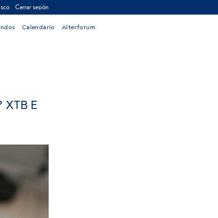
asco
Cerrar sesión
ondos
Calendario
Alterforum
 XTB E