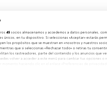
s
ros 
45
 socios almacenamos y accedemos a datos personales, com
s únicos, en tu dispositivo. Si seleccionas «Aceptar» estarás perm
yen los propósitos que se muestran en «nosotros y nuestros socio
ientras que si seleccionas «Rechazar todo» o retiras tu consentim
ilitan los rastreadores, parte del contenido y los anuncios que ve
Puedes volver a acceder a este menú para cambiar tus opciones o ret
r momento haciendo clic en el enlace «Preferencias de privacidad
na web (o en el icono flotante que hay en la parte del fondo a la iz
tendrán efecto dentro de nuestro ámbito de consentimiento. Para
e privacidad.
tros asociados tratamos los datos para proporcionar:
DE INTERESAR
ón geográfica precisa. Analizar activamente las características del
 la información en un dispositivo y/o acceder a ella. 