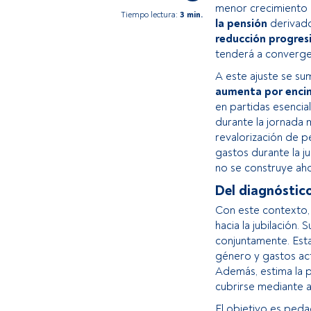
menor crecimiento 
Tiempo lectura:
3 min.
la pensión
derivado
reducción progres
tenderá a converger
A este ajuste se s
aumenta por encima
en partidas esencia
durante la jornada 
revalorización de pe
gastos durante la ju
no se construye ah
Del diagnóstico
Con este contexto,
hacia la jubilación. 
conjuntamente. Est
género y gastos actu
Además, estima la p
cubrirse mediante 
El objetivo es ped