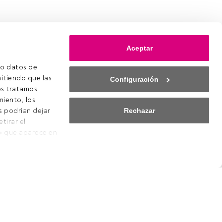
Aceptar
o datos de 
itiendo que las 
Configuración
s tratamos 
iento, los 
Rechazar
s podrían dejar 
irar el 
» que aparece en 
quierda de la 
 saber más, 
 dispositivo para 