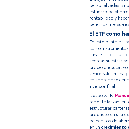
personalizadas, sin
esfuerzo de ahorro. 
rentabilidad y hace
de euros mensuales a
El ETF como he
En este punto entra
como instrumento
canalizar aportacio
acercar nuestras so
proceso educativo y
senior sales manage
colaboraciones enca
inversor final.
Desde XTB,
Manue
reciente lanzamient
estructurar cartera
producto en una exp
de hábitos de ahorr
en un
crecimiento 