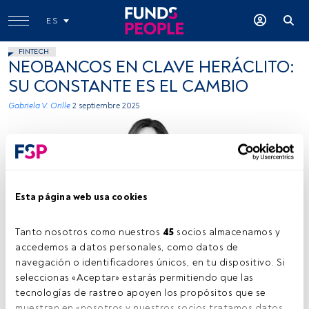
ES
FINTECH
NEOBANCOS EN CLAVE HERÁCLITO:
SU CONSTANTE ES EL CAMBIO
Gabriela V. Orille
2 septiembre 2025
Esta página web usa cookies
Foto cedida.
Tanto nosotros como nuestros 
45
 socios almacenamos y 
accedemos a datos personales, como datos de 
navegación o identificadores únicos, en tu dispositivo. Si 
seleccionas «Aceptar» estarás permitiendo que las 
Tiempo lectura:
3 min.
tecnologías de rastreo apoyen los propósitos que se 
muestran en «nosotros y nuestros socios tratamos datos 