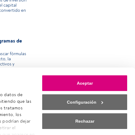
as de inversión
l capital
 convertido en
ogramas de
buscar fórmulas
to, la
ctivos y
Aceptar
o datos de 
itiendo que las 
Configuración
s tratamos 
iento, los 
Rechazar
s podrían dejar 
ookies
irar el 
onfiguración de cookies
» que aparece en 