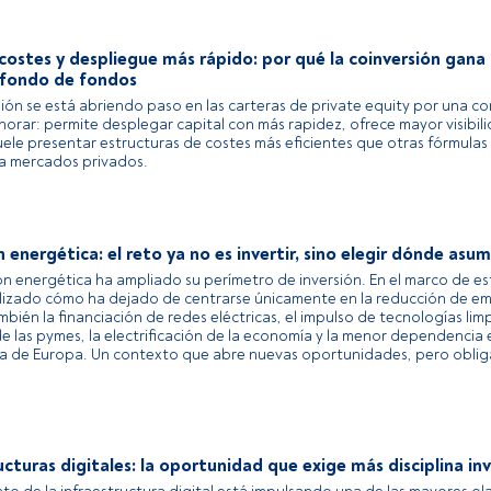
ostes y despliegue más rápido: por qué la coinversión gana
l fondo de fondos
sión se está abriendo paso en las carteras de private equity por una c
ignorar: permite desplegar capital con más rapidez, ofrece mayor visibil
uele presentar estructuras de costes más eficientes que otras fórmulas
a mercados privados.
n energética: el reto ya no es invertir, sino elegir dónde asum
ón energética ha ampliado su perímetro de inversión. En el marco de est
izado cómo ha dejado de centrarse únicamente en la reducción de em
bién la financiación de redes eléctricas, el impulso de tecnologías limp
de las pymes, la electrificación de la economía y la menor dependencia
a de Europa. Un contexto que abre nuevas oportunidades, pero obliga
.
ucturas digitales: la oportunidad que exige más disciplina in