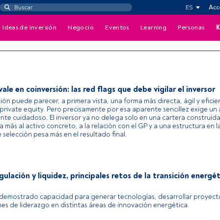
ES
Acc
Ideas de inversión
Negocio
Eventos
Learning
Personas
K
ale en coinversión: las red flags que debe vigilar el inversor
ión puede parecer, a primera vista, una forma más directa, ágil y efici
private equity. Pero precisamente por esa aparente sencillez exige un a
nte cuidadoso. El inversor ya no delega solo en una cartera construida
 más al activo concreto, a la relación con el GP y a una estructura en 
 selección pesa más en el resultado final.
gulación y liquidez, principales retos de la transición energé
demostrado capacidad para generar tecnologías, desarrollar proyecto
nes de liderazgo en distintas áreas de innovación energética.