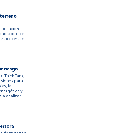
 terreno
ombinación
idad sobre los
 tradicionales
ir riesgo
e Think Tank,
isiones para
ias, la
 energética y
 a analizar
versora