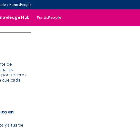
ede a FundsPeople
nowledge Hub
FundsPeople
ente de
nálisis
 por terceros:
la que cada
tica en
s y situarse