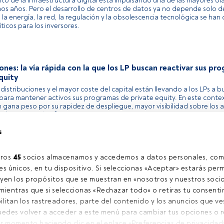
nto de la infraestructura digital está impulsando una de las mayores ol
imos años. Pero el desarrollo de centros de datos ya no depende solo de
 la energía, la red, la regulación y la obsolescencia tecnológica se han
íticos para los inversores.
ones: la vía rápida con la que los LP buscan reactivar sus pr
quity
 distribuciones y el mayor coste del capital están llevando a los LPs a 
 para mantener activos sus programas de private equity. En este contex
 gana peso por su rapidez de despliegue, mayor visibilidad sobre los a
 de costes más eficientes.
s
ros 
45
 socios almacenamos y accedemos a datos personales, com
s únicos, en tu dispositivo. Si seleccionas «Aceptar» estarás perm
Cargando más noticias
yen los propósitos que se muestran en «nosotros y nuestros socio
ientras que si seleccionas «Rechazar todo» o retiras tu consentim
ilitan los rastreadores, parte del contenido y los anuncios que ve
l contacto
Quiénes somos
C
Puedes volver a acceder a este menú para cambiar tus opciones o ret
Regístrate
C
r momento haciendo clic en el enlace «Preferencias de privacidad