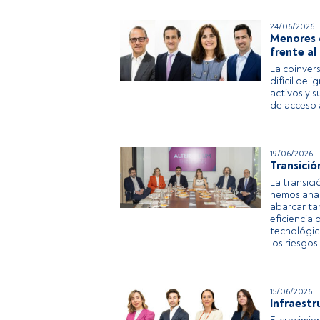
24/06/2026
Menores c
frente a
La coinver
difícil de 
activos y s
de acceso 
19/06/2026
Transició
La transici
hemos anal
abarcar tam
eficiencia 
tecnológic
los riesgos
15/06/2026
Infraestr