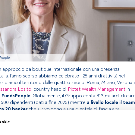
sPeople
un approccio da boutique internazionale con una presenza
Italia: l’anno scorso abbiamo celebrato i 25 anni di attività nel
sidiamo il territorio dalle quattro sedi di Roma, Milano, Verona 
essandra Losito
, country head di
Pictet Wealth Management
in
a
FundsPeople
. Globalmente, il Gruppo conta 813 miliardi di eur
5.500 dipendenti (dati a fine 2025) mentre
a livello locale il team
ca 20 banker
che si rivolgono a una clientela di fascia alta.
ookie
lo riservato agli utenti FundsPeople. Se sei già registrato,