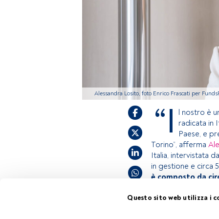
Alessandra Losito, foto Enrico Frascati per Fund
“I
l nostro è 
radicata in 
Paese, e pre
Torino”, afferma
Al
Italia, intervistata d
in gestione e circa 
è composto da cir
Questo sito web utilizza i c
Questo è un artico