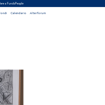
ere a FundsPeople
Fondi
Calendario
Alterforum