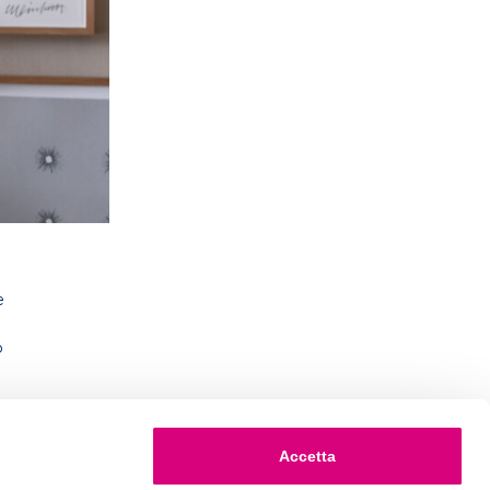
e
o
Accetta