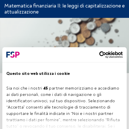
Matematica finanziaria II: le leggi di capitalizzazione e
attualizzazione
Questo sito web utilizza i cookie
CAPITOLO 3. TASSI
Sia noi che i nostri 
45
 partner memorizziamo e accediamo 
EQUIVALENTI
ai dati personali, come i dati di navigazione o gli 
identificatori univoci, sul tuo dispositivo. Selezionando 
“Accetta” consenti alle tecnologie di tracciamento di 
supportare le finalità indicate in “Noi e i nostri partner 
trattiamo i dati per fornire”, mentre selezionando “Rifiuta 
Questo è un articolo riservato agli utenti
tutto” o revocando il tuo consenso, le disabiliterai. Se i 
FundsPeople. Se sei già registrato, accedi