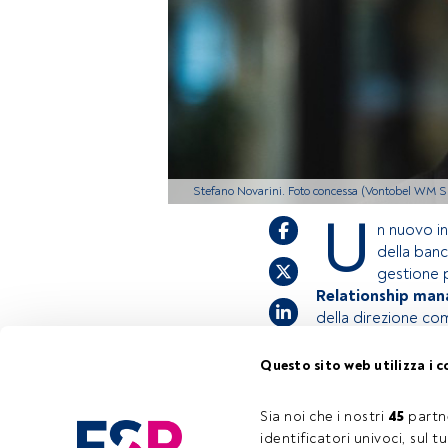
Stefano Novarini. Foto concessa (Vontobel WM S
U
n nuovo i
della banc
gestione p
Relationship man
della direzione co
Questo sito web utilizza i c
Questo è un artic
accedi tramite il 
Sia noi che i nostri 
45
 partn
registrarti per sc
identificatori univoci, sul 