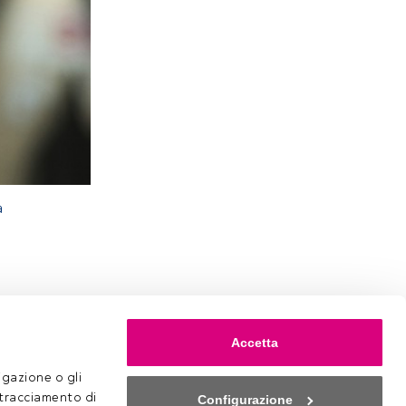
a
Accetta
gazione o gli 
 tracciamento di 
Configurazione