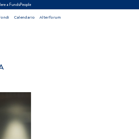
ere a FundsPeople
Fondi
Calendario
Alterforum
A