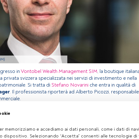
IM)
ngresso in
Vontobel Wealth Management SIM
, la boutique italian
a privata svizzera specializzata nei servizi di investimento e nella
atrimoniale. Si tratta di
Stefano Novarini
che entra in qualità di
ager
. Il professionista riporterà ad Alberto Picozzi, responsabile
mmerciale.
ookie
olo riservato agli utenti FundsPeople. Se sei già registrato,
pulsante Login. Se non hai ancora un account, ti invitiamo a
er memorizziamo e accediamo ai dati personali, come i dati di navi
oprire tutti i contenuti che FundsPeople ha da offrire.
tuo dispositivo. Selezionando “Accetta” consenti alle tecnologie di