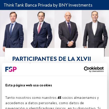
Think Tank Banca Privada by BNY Investments
PARTICIPANTES DE LA XLVII
EDICIÓN DEL THINK TANK
Comparte!
Esta página web usa cookies
13 mayo 2026
Laura Rey Rodríguez
Tanto nosotros como nuestros 
45
 socios almacenamos y 
accedemos a datos personales, como datos de 
La XLVII edición del Think Tank de banca privada
navegación o identificadores únicos, en tu dispositivo. Si 