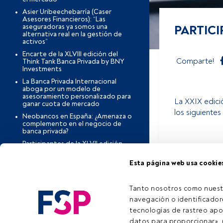
Asier Uribeechebarría (Caser
Asesores Financieros): “Las
aseguradoras ya somos una
PARTICI
alternativa real en la gestión de
activos”
Encarte de la XLVIII edición del
Comparte!
Think Tank Banca Privada by BNY
Investments
La Banca Privada Internacional
aboga por un modelo de
asesoramiento personalizado para
La XXIX edici
ganar cuota de mercado
los siguientes
Neobancos en España: ¿Amenaza o
complemento en el negocio de
banca privada?
Participantes de la XLVII edición
Este es un a
del Think Tank
aún no tiene
Esta página web usa cookie
Antonio Losada (Indosuez Wealth
Management): “La confianza es
nuestro mayor activo: el intuitu
personae marca la diferencia”
Tanto nosotros como nuest
Pedro Dañobeitia (Mirabaud WM):
navegación o identificadore
“El banquero es el director de
tecnologías de rastreo apo
orquesta de un modelo cada vez
más integral”
datos para proporcionar», m