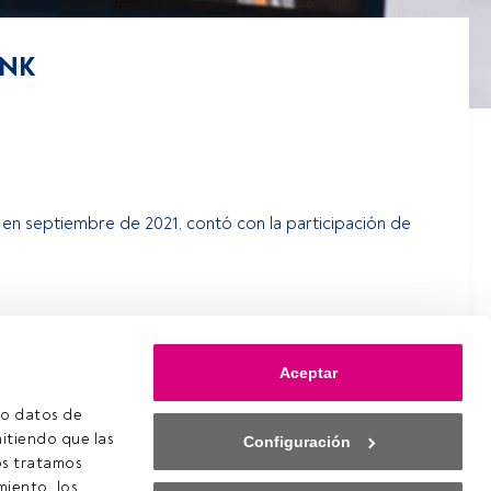
ANK
en septiembre de 2021, contó con la participación de
Si ya estás registrado, accede desde el botón Login. Si
erso que ofrece FundsPeople.
Aceptar
e
o datos de 
itiendo que las 
Configuración
s tratamos 
iento, los 