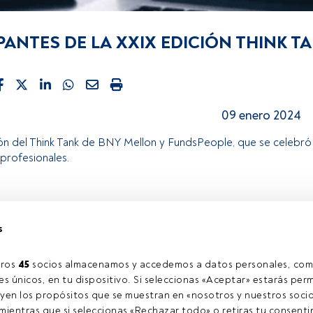
PANTES DE LA XXIX EDICIÓN THINK T
09 enero 2024
ón del Think Tank de BNY Mellon y FundsPeople, que se celebró 
 profesionales.
rtículo exclusivo para los usuarios registrados de FundsPeople. 
s cuenta, te invitamos a registrarte y disfrutar de todo el univ
s
Accede a FundsPeopl
ros 
45
 socios almacenamos y accedemos a datos personales, com
s únicos, en tu dispositivo. Si seleccionas «Aceptar» estarás perm
yen los propósitos que se muestran en «nosotros y nuestros socio
ientras que si seleccionas «Rechazar todo» o retiras tu consentim