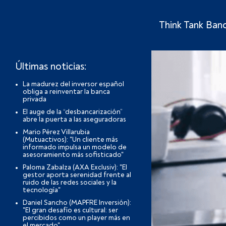
Think Tank Ban
Últimas noticias:
La madurez del inversor español
obliga a reinventar la banca
privada
El auge de la “desbancarización”
abre la puerta a las aseguradoras
Mario Pérez Villarubia
(Mutuactivos): "Un cliente más
informado impulsa un modelo de
asesoramiento más sofisticado"
Paloma Zabalza (AXA Exclusiv): "El
gestor aporta serenidad frente al
ruido de las redes sociales y la
tecnología"
Daniel Sancho (MAPFRE Inversión):
"El gran desafío es cultural: ser
percibidos como un player más en
el mercado"