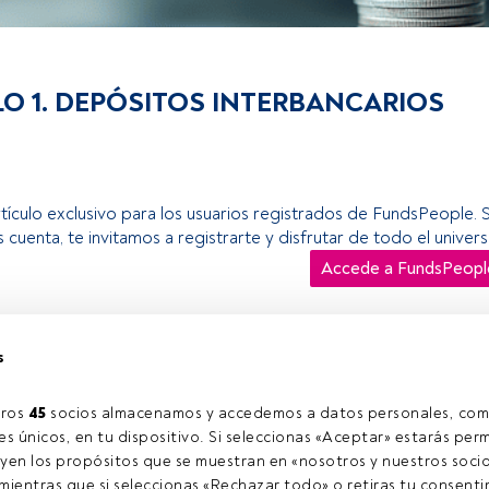
LO 1. DEPÓSITOS INTERBANCARIOS
rtículo exclusivo para los usuarios registrados de FundsPeople. 
s cuenta, te invitamos a registrarte y disfrutar de todo el univ
Accede a FundsPeopl
s
ros 
45
 socios almacenamos y accedemos a datos personales, com
s únicos, en tu dispositivo. Si seleccionas «Aceptar» estarás perm
yen los propósitos que se muestran en «nosotros y nuestros socio
ientras que si seleccionas «Rechazar todo» o retiras tu consentim