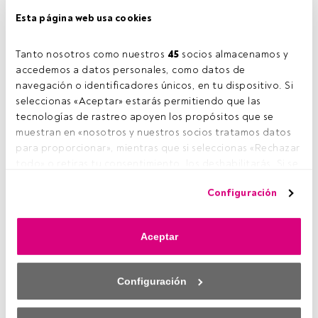
Esta página web usa cookies
OPCIONES
Tanto nosotros como nuestros 
45
 socios almacenamos y 
Opciones de renta variable: Estrategias de tendencia
accedemos a datos personales, como datos de 
navegación o identificadores únicos, en tu dispositivo. Si 
seleccionas «Aceptar» estarás permitiendo que las 
tecnologías de rastreo apoyen los propósitos que se 
muestran en «nosotros y nuestros socios tratamos datos 
para proporcionar», mientras que si seleccionas «Rechazar 
todo» o retiras tu consentimiento, los deshabilitarás. Si se 
deshabilitan los rastreadores, parte del contenido y los 
Configuración
anuncios que ves podrían dejar de ser relevantes para ti. 
Puedes volver a acceder a este menú para cambiar tus 
OPCIONES
opciones o retirar el consentimiento en cualquier 
Opciones de renta variable: Call Put Parity
Aceptar
momento haciendo clic en el enlace «Preferencias de 
privacidad» que aparece en la parte inferior de la página 
web (o en el icono flotante que hay en la parte del fondo a 
Configuración
la izquierda de la página web). Tus opciones tendrán 
efecto dentro de nuestro ámbito de consentimiento. Para 