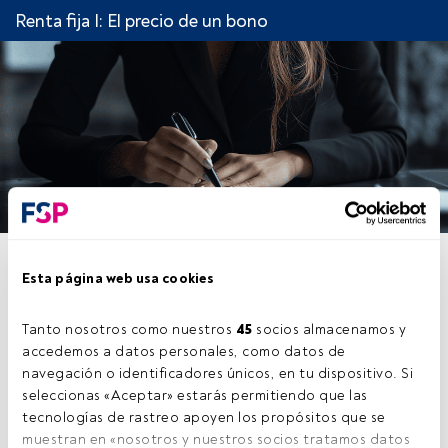
Renta fija I: El precio de un bono
CAPÍTULO 3: RELACIÓN
Esta página web usa cookies
PRECIO – TASA INTERNA DE
RETORNO (TIR)
Tanto nosotros como nuestros 
45
 socios almacenamos y 
accedemos a datos personales, como datos de 
navegación o identificadores únicos, en tu dispositivo. Si 
seleccionas «Aceptar» estarás permitiendo que las 
tecnologías de rastreo apoyen los propósitos que se 
Este es un artículo exclusivo para los usuarios
muestran en «nosotros y nuestros socios tratamos datos 