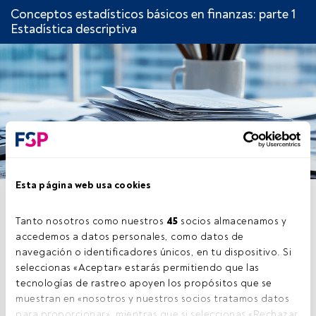
Conceptos estadísticos básicos en finanzas: parte 1
Estadística descriptiva
Esta página web usa cookies
CAPÍTULO 5: HISTOGRAMA
DE FRECUENCIAS
Tanto nosotros como nuestros 
45
 socios almacenamos y 
accedemos a datos personales, como datos de 
navegación o identificadores únicos, en tu dispositivo. Si 
seleccionas «Aceptar» estarás permitiendo que las 
tecnologías de rastreo apoyen los propósitos que se 
Este es un artículo exclusivo para los usuarios
muestran en «nosotros y nuestros socios tratamos datos 
registrados de FundsPeople. Si ya estás
para proporcionar», mientras que si seleccionas «Rechazar 