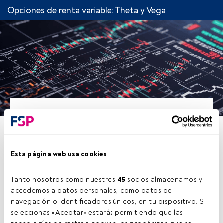
Opciones de renta variable: Theta y Vega
CAPÍTULO 6.
COMPORTAMIENTO DE VEGA
Esta página web usa cookies
SEGÚN LA POSICIÓN DE LA
OPCIÓN Y FACTORES QUE LE
Tanto nosotros como nuestros 
45
 socios almacenamos y 
accedemos a datos personales, como datos de 
AFECTAN
navegación o identificadores únicos, en tu dispositivo. Si 
seleccionas «Aceptar» estarás permitiendo que las 