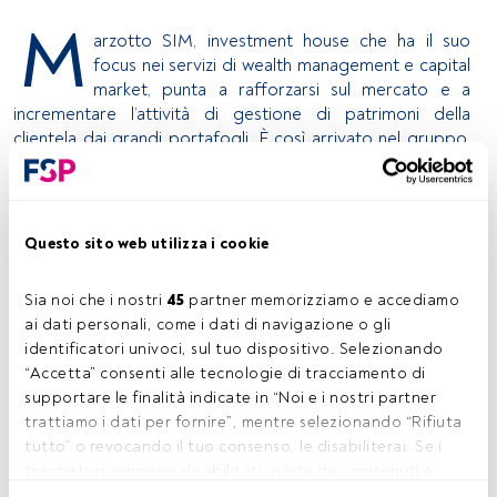
M
arzotto SIM, investment house che ha il suo
focus nei servizi di wealth management e capital
market, punta a rafforzarsi sul mercato e a
incrementare l’attività di gestione di patrimoni della
clientela dai grandi portafogli. È così arrivato nel gruppo,
che ha sede in corso Como a Milano,
Antonio Chiarello
nel ruolo di consigliere delegato e direttore generale
. Il
nuovo ingresso ha un passato nell’asset management e nel
private banking, è stato dg di UBS Alternative Investments
Questo sito web utilizza i cookie
SGR e, parallelamente, head of institutional & alternative
business con focus sulla clientela istituzionale italiana e nel
Sia noi che i nostri 
45
 partner memorizziamo e accediamo 
2010 ha fondato Antirion SGR, società di gestione del
ai dati personali, come i dati di navigazione o gli 
risparmio indipendente.
Chiarello, appena insediatosi,
identificatori univoci, sul tuo dispositivo. Selezionando 
sta lavorando sul piano industriale che, con ogni
“Accetta” consenti alle tecnologie di tracciamento di 
probabilità, dovrebbe riuscire a presentare agli
supportare le finalità indicate in “Noi e i nostri partner 
azionisti già entro fine anno
.
trattiamo i dati per fornire”, mentre selezionando “Rifiuta 
È subentrato a Gianbattista Duso che ha lasciato un
tutto” o revocando il tuo consenso, le disabiliterai. Se i 
incarico, quello di amministratore delegato, durato poco
tracciatori vengono disabilitati, parte dei contenuti e 
più di un anno. Duso, ex Centrale Finanziaria Generale e ex
degli annunci che vedi potrebbero non essere più 