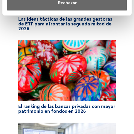
saber más, consulta nuestra política de privacidad.
Rechazar
Tanto nosotros como nuestros asociados tratamos los 
datos para proporcionar:
Las ideas tácticas de las grandes gestoras
de ETF para afrontar la segunda mitad de
2026
Utilizar datos de localización geográfica precisa. Analizar 
activamente las características del dispositivo para su 
identificación. Almacenar la información en un dispositivo 
y/o acceder a ella. 
Lista de asociados (proveedores)
El ranking de las bancas privadas con mayor
patrimonio en fondos en 2026