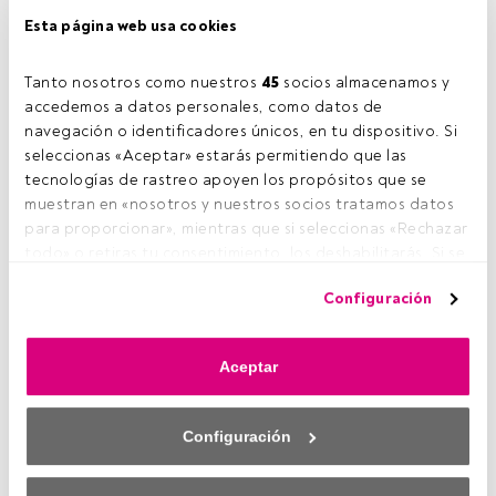
Esta página web usa cookies
Tanto nosotros como nuestros 
45
 socios almacenamos y 
accedemos a datos personales, como datos de 
navegación o identificadores únicos, en tu dispositivo. Si 
seleccionas «Aceptar» estarás permitiendo que las 
tecnologías de rastreo apoyen los propósitos que se 
muestran en «nosotros y nuestros socios tratamos datos 
para proporcionar», mientras que si seleccionas «Rechazar 
todo» o retiras tu consentimiento, los deshabilitarás. Si se 
deshabilitan los rastreadores, parte del contenido y los 
KNOWLEDGE HUB
Configuración
anuncios que ves podrían dejar de ser relevantes para ti. 
Puedes volver a acceder a este menú para cambiar tus 
opciones o retirar el consentimiento en cualquier 
Aceptar
momento haciendo clic en el enlace «Preferencias de 
privacidad» que aparece en la parte inferior de la página 
web (o en el icono flotante que hay en la parte del fondo a 
Configuración
la izquierda de la página web). Tus opciones tendrán 
efecto dentro de nuestro ámbito de consentimiento. Para 