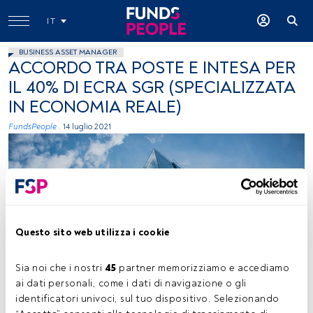
IT
BUSINESS ASSET MANAGER
ACCORDO TRA POSTE E INTESA PER
IL 40% DI ECRA SGR (SPECIALIZZATA
IN ECONOMIA REALE)
FundsPeople .
14 luglio 2021
Questo sito web utilizza i cookie
Viktor Jakovlev (Unsplash)
Sia noi che i nostri 
45
 partner memorizziamo e accediamo 
ai dati personali, come i dati di navigazione o gli 
identificatori univoci, sul tuo dispositivo. Selezionando 
Tempo di lettura:
2 min.