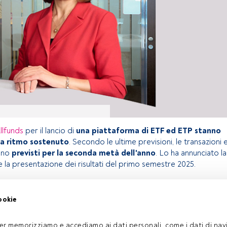
llfunds
per il lancio di
una piattaforma di ETF ed ETP stanno
a ritmo sostenuto
. Secondo le ultime previsioni, le transazioni 
sono
previsti per la seconda metà dell'anno
. Lo ha annunciato la
 la presentazione dei risultati del primo semestre 2025.
ookie
olo riservato agli utenti FundsPeople. Se sei già registrato,
 pulsante Login. Se non hai ancora un account, ti invitiamo a
coprire tutti i contenuti che FundsPeople ha da offrire.
er memorizziamo e accediamo ai dati personali, come i dati di navi