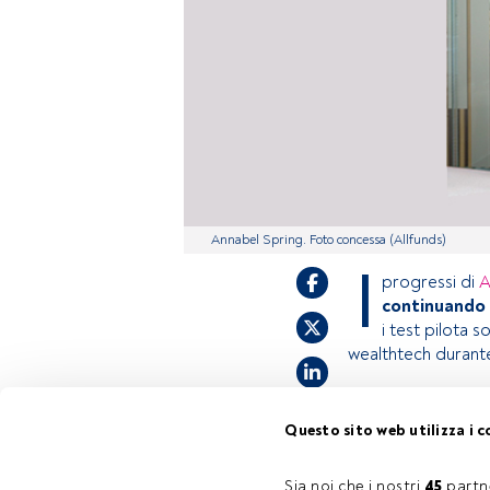
Annabel Spring. Foto concessa (Allfunds)
I
progressi di
A
continuando 
i test pilota 
wealthtech durante
Questo sito web utilizza i c
Questo è un artic
accedi tramite il
registrarti per s
Sia noi che i nostri 
45
 partn