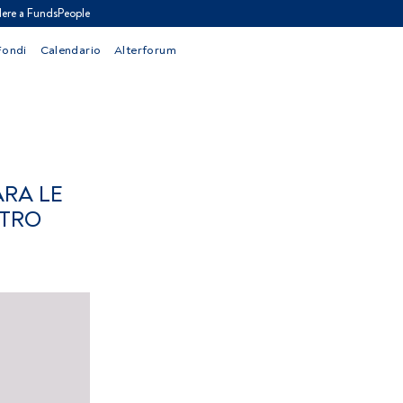
ere a FundsPeople
Fondi
Calendario
Alterforum
ARA LE
NTRO