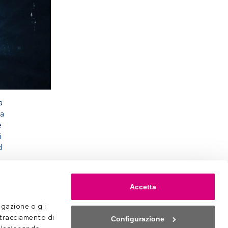
a
 a
e
i
d
Accetta
gazione o gli 
 tracciamento di 
Configurazione