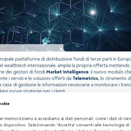
incipale piattaforma di distribuzione fondi di terze parti in Europ
el wealthtech internazionale, amplia la propria offerta mettendo
ne dei gestori di fondi
Market Intelligence
, il nuovo modulo ch
te i servizi e le soluzioni offerti da
Telemetrics,
lo strumento d
lle case di gestione le informazioni necessarie a monitorare i tren
iare nuove strategie per i clienti.
ookie
olo riservato agli utenti FundsPeople. Se sei già registrato,
pulsante Login. Se non hai ancora un account, ti invitiamo a
er memorizziamo e accediamo ai dati personali, come i dati di navi
oprire tutti i contenuti che FundsPeople ha da offrire.
tuo dispositivo. Selezionando “Accetta” consenti alle tecnologie di