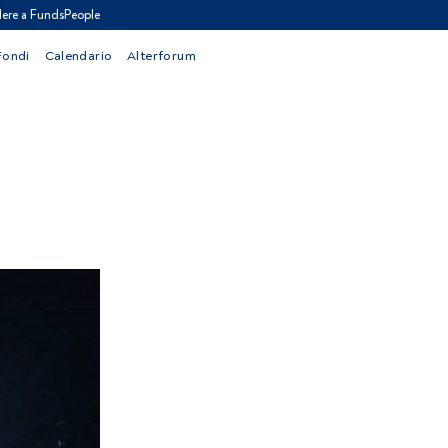
ere a FundsPeople
Fondi
Calendario
Alterforum