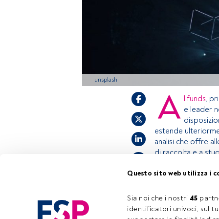
unsplash
A
llfunds
, pr
e leader n
disposizio
estende ulteriormen
analisi che offre a
di raccolta e a stud
Questo sito web utilizza i c
Questo è un artic
accedi tramite il 
Sia noi che i nostri 
45
 partn
registrarti per sc
identificatori univoci, sul 
Tempo di lettura:
1 min.