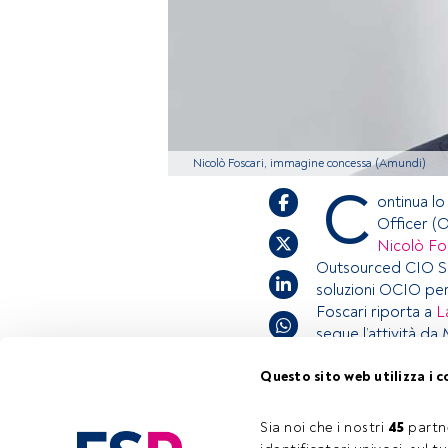
Nicolò Foscari, immagine concessa (Amundi)
C
ontinua lo
Officer (
Nicolò Fo
Outsourced CIO Sol
soluzioni OCIO per i
Foscari riporta a
L
segue l’attività da 
Questo sito web utilizza i c
Questo è un artic
accedi tramite il 
Sia noi che i nostri 
45
 partn
Tempo di lettura:
1 min.