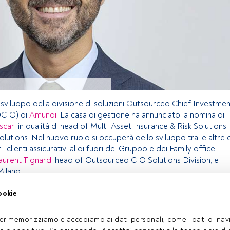
 sviluppo della divisione di soluzioni Outsourced Chief Investme
OCIO) di
Amundi
. La casa di gestione ha annunciato la nomina di
scari
in qualità di head of Multi-Asset Insurance & Risk Solutions,
utions. Nel nuovo ruolo si occuperà dello sviluppo tra le altre 
 clienti assicurativi al di fuori del Gruppo e dei Family office.
aurent Tignard
, head of Outsourced CIO Solutions Division, e
Milano.
ookie
olo riservato agli utenti FundsPeople. Se sei già registrato,
pulsante Login. Se non hai ancora un account, ti invitiamo a
er memorizziamo e accediamo ai dati personali, come i dati di navi