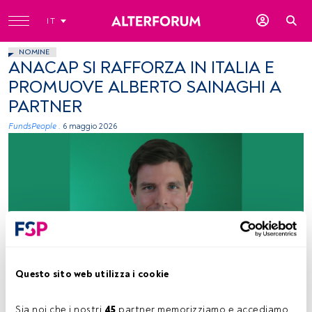
IT
NOMINE
ANACAP SI RAFFORZA IN ITALIA E
PROMUOVE ALBERTO SAINAGHI A
PARTNER
FundsPeople .
6 maggio 2026
Alberto Sainaghi, foto concessa (AnaCap)
Questo sito web utilizza i cookie
Tempo di lettura:
1 min.
Sia noi che i nostri 
45
 partner memorizziamo e accediamo 