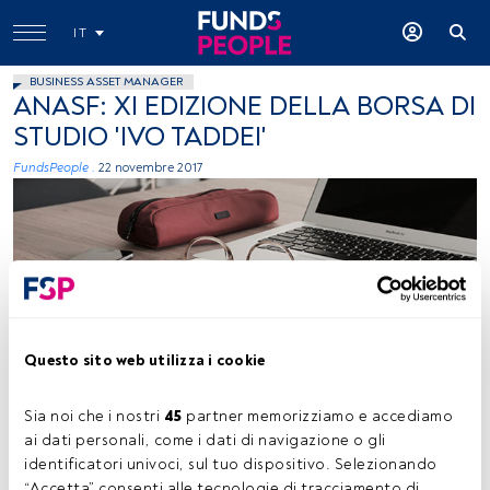
IT
BUSINESS ASSET MANAGER
ANASF: XI EDIZIONE DELLA BORSA DI
STUDIO 'IVO TADDEI'
FundsPeople .
22 novembre 2017
Questo sito web utilizza i cookie
85Fifteen, Unsplash
Sia noi che i nostri 
45
 partner memorizziamo e accediamo 
ai dati personali, come i dati di navigazione o gli 
Tempo di lettura:
28 s.
identificatori univoci, sul tuo dispositivo. Selezionando 
“Accetta” consenti alle tecnologie di tracciamento di 