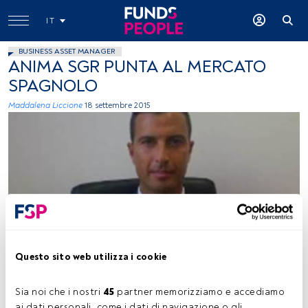
IT
BUSINESS ASSET MANAGER
ANIMA SGR PUNTA AL MERCATO
SPAGNOLO
Maddalena Liccione
18 settembre 2015
immagine concessa
Questo sito web utilizza i cookie
Tempo di lettura:
2 min.
Sia noi che i nostri 
45
 partner memorizziamo e accediamo 
ai dati personali, come i dati di navigazione o gli 