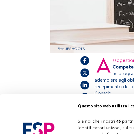
Foto JESHOOTS
A
ssogestio
Competenc
un program
adempiere agli obb
recepimento della 
Consob.
Questo sito web utilizza i c
Questo è un artic
accedi tramite il 
Sia noi che i nostri 
45
 partn
registrarti per sc
identificatori univoci, sul 
Tempo di lettura:
1 min.