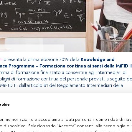
ni
presenta la prima edizione 2019 della
Knowledge and
e Programme – Formazione continua ai sensi della MiFID II
ma di formazione finalizzato a consentire agli intermediari di
lighi di formazione continua del personale previsti, a seguito de
MiFID II, dall’articolo 81 del Regolamento Intermediari della
ookie
olo riservato agli utenti FundsPeople. Se sei già registrato,
pulsante Login. Se non hai ancora un account, ti invitiamo a
er memorizziamo e accediamo ai dati personali, come i dati di navi
oprire tutti i contenuti che FundsPeople ha da offrire.
tuo dispositivo. Selezionando “Accetta” consenti alle tecnologie di