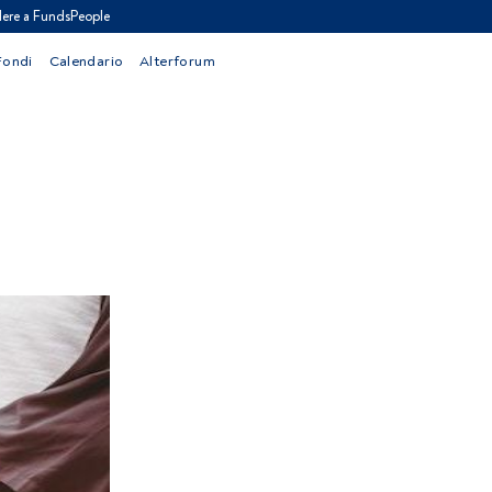
ere a FundsPeople
Fondi
Calendario
Alterforum