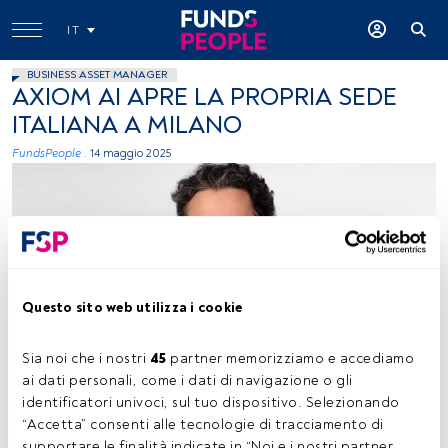
IT
BUSINESS ASSET MANAGER
AXIOM AI APRE LA PROPRIA SEDE
ITALIANA A MILANO
FundsPeople .
14 maggio 2025
Questo sito web utilizza i cookie
Vincenzo Spadaro, immagine concessa (Axiom)
Sia noi che i nostri 
45
 partner memorizziamo e accediamo 
ai dati personali, come i dati di navigazione o gli 
identificatori univoci, sul tuo dispositivo. Selezionando 
Tempo di lettura:
2 min.
“Accetta” consenti alle tecnologie di tracciamento di 
supportare le finalità indicate in “Noi e i nostri partner 