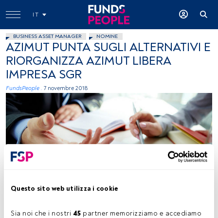
IT
BUSINESS ASSET MANAGER
NOMINE
AZIMUT PUNTA SUGLI ALTERNATIVI E
RIORGANIZZA AZIMUT LIBERA
IMPRESA SGR
FundsPeople .
7 novembre 2018
Flit Lance
Questo sito web utilizza i cookie
Sia noi che i nostri 
45
 partner memorizziamo e accediamo 
Tempo di lettura:
2 min.