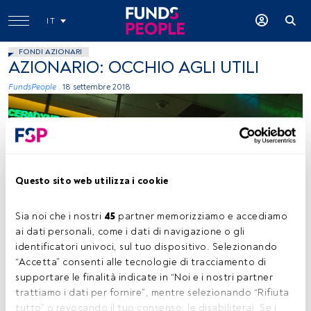
IT
FONDI AZIONARI
AZIONARIO: OCCHIO AGLI UTILI
FundsPeople .
18 settembre 2018
Questo sito web utilizza i cookie
Francisco Gonzalez, Flickr, creative commons
Sia noi che i nostri 
45
 partner memorizziamo e accediamo 
ai dati personali, come i dati di navigazione o gli 
identificatori univoci, sul tuo dispositivo. Selezionando 
“Accetta” consenti alle tecnologie di tracciamento di 
Tempo di lettura:
3 min.
supportare le finalità indicate in “Noi e i nostri partner 
I
trattiamo i dati per fornire”, mentre selezionando “Rifiuta 
l trend rialzista dei mercati azionari globali continua da
tutto” o revocando il tuo consenso, le disabiliterai. Se i 