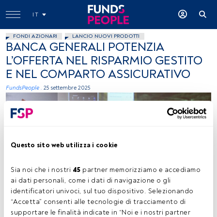
IT
FONDI AZIONARI
LANCIO NUOVI PRODOTTI
BANCA GENERALI POTENZIA
L’OFFERTA NEL RISPARMIO GESTITO
E NEL COMPARTO ASSICURATIVO
FundsPeople .
25 settembre 2025
Questo sito web utilizza i cookie
Sia noi che i nostri 
45
 partner memorizziamo e accediamo 
Andrea Ragaini, foto ceduta (Banca Generali)
ai dati personali, come i dati di navigazione o gli 
identificatori univoci, sul tuo dispositivo. Selezionando 
“Accetta” consenti alle tecnologie di tracciamento di 
supportare le finalità indicate in “Noi e i nostri partner 
Tempo di lettura:
1 min.