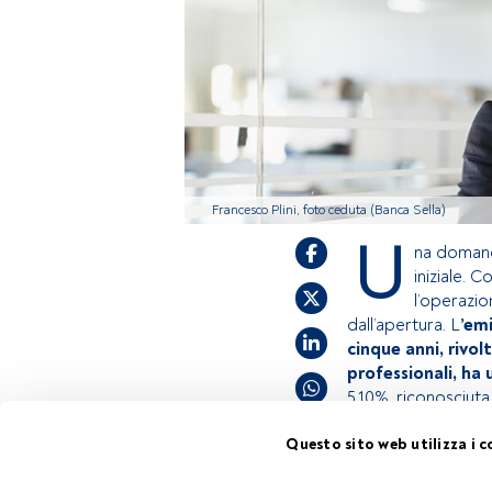
Francesco Plini, foto ceduta (Banca Sella)
U
na domanda
iniziale. 
l’operazio
dall’apertura. L
’em
cinque anni, rivolt
professionali, ha 
5,10%, riconosciut
Questo sito web utilizza i c
Questo è un artic