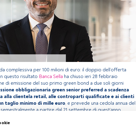
 complessiva per 100 milioni di euro: il doppio dell’offerta
Con questo risultato
Banca Sella
ha chiuso ieri 28 febbraio
ne di emissione del suo primo green bond a due soli giorni
issione obbligazionaria green senior preferred a scadenza
a alla clientela retail, alle controparti qualificate e ai clienti
un taglio minimo di mille euro
, e prevede una cedola annua del
a semestralmente a partire dal 21 settembre di quest’anno.
ookie
olo riservato agli utenti FundsPeople. Se sei già registrato,