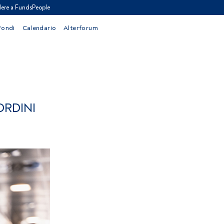
ere a FundsPeople
Fondi
Calendario
Alterforum
ORDINI