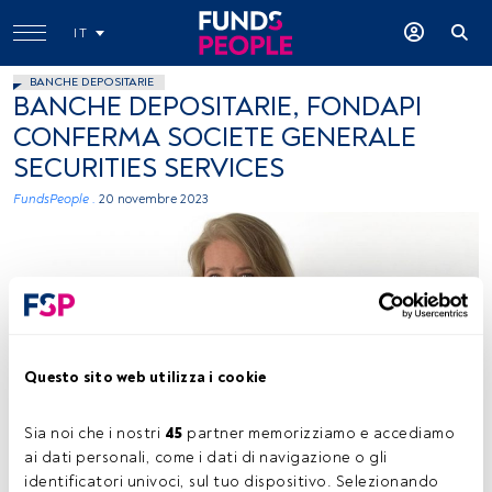
IT
BANCHE DEPOSITARIE
BANCHE DEPOSITARIE, FONDAPI
CONFERMA SOCIETE GENERALE
SECURITIES SERVICES
FundsPeople .
20 novembre 2023
Questo sito web utilizza i cookie
Valeria Dal Corso, foto ceduta (SGSS)
Sia noi che i nostri 
45
 partner memorizziamo e accediamo 
ai dati personali, come i dati di navigazione o gli 
identificatori univoci, sul tuo dispositivo. Selezionando 
Tempo di lettura:
1 min.