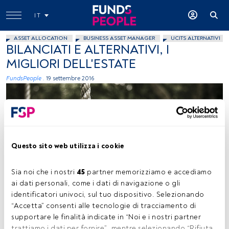
IT
ASSET ALLOCATION
BUSINESS ASSET MANAGER
UCITS ALTERNATIVI
BILANCIATI E ALTERNATIVI, I
MIGLIORI DELL'ESTATE
FundsPeople .
19 settembre 2016
Questo sito web utilizza i cookie
foto flickr: luisa veronese, creative commons
Sia noi che i nostri 
45
 partner memorizziamo e accediamo 
ai dati personali, come i dati di navigazione o gli 
identificatori univoci, sul tuo dispositivo. Selezionando 
“Accetta” consenti alle tecnologie di tracciamento di 
Tempo di lettura:
2 min.
supportare le finalità indicate in “Noi e i nostri partner 
trattiamo i dati per fornire”, mentre selezionando “Rifiuta 