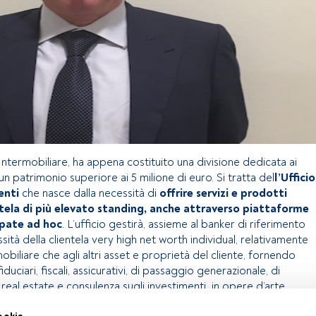
ntermobiliare, ha appena costituito una divisione dedicata ai
 un patrimonio superiore ai 5 milione di euro. Si tratta del
l’Ufficio
enti
che nasce dalla necessità di
offrire servizi e prodotti
entela di più elevato standing, anche attraverso piattaforme
ppate ad hoc
. L’ufficio gestirà, assieme al banker di riferimento
ssità della clientela very high net worth individual, relativamente
mobiliare che agli altri asset e proprietà del cliente, fornendo
duciari, fiscali, assicurativi, di passaggio generazionale, di
real estate e consulenza sugli investimenti in opere d’arte.