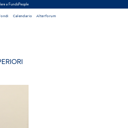
ere a FundsPeople
Fondi
Calendario
Alterforum
PERIORI