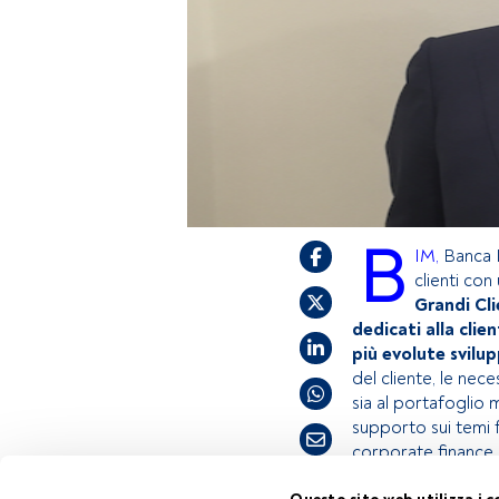
B
IM,
Banca I
clienti con
Grandi Cli
dedicati alla cli
più evolute svilu
del cliente, le nece
sia al portafoglio 
supporto sui temi fi
corporate finance, 