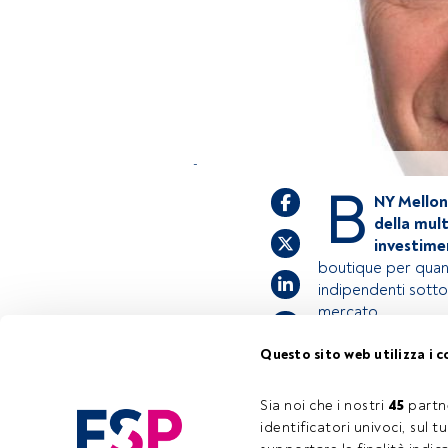
-
B
NY Mellon 
della mul
investim
boutique per quant
indipendenti sotto 
mercato.
Questo sito web utilizza i c
Questo è un artic
accedi tramite il
Sia noi che i nostri 
45
 partn
registrarti per s
identificatori univoci, sul 
Tempo di lettura:
3 min.