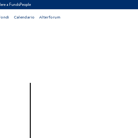
ere a FundsPeople
Fondi
Calendario
Alterforum