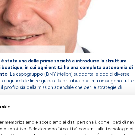
è stata una delle prime società a introdurre la struttura
tiboutique, in cui ogni entità ha una completa autonomia di
ento
. La capogruppo (BNY Mellon) supporta le dodici diverse
o riguarda le linee guida e la distribuzione, ma rimangono tutte
il profilo sia della mission aziendale che per le strategie di
ookie
olo riservato agli utenti FundsPeople. Se sei già registrato,
 pulsante Login. Se non hai ancora un account, ti invitiamo a
er memorizziamo e accediamo ai dati personali, come i dati di navi
coprire tutti i contenuti che FundsPeople ha da offrire.
tuo dispositivo. Selezionando “Accetta” consenti alle tecnologie di