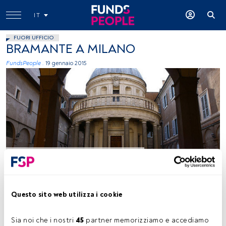
IT
FUORI UFFICIO
BRAMANTE A MILANO
FundsPeople .
19 gennaio 2015
Foto: autor Bruno, flickr, creative commons
Questo sito web utilizza i cookie
Tempo di lettura:
26 s.
L
a
mostra su Bramante alla Pinacoteca di Brera di Milano
è
Sia noi che i nostri 
45
 partner memorizziamo e accediamo 