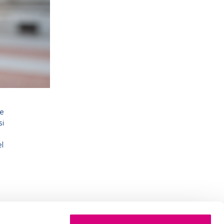
de
si
l
e