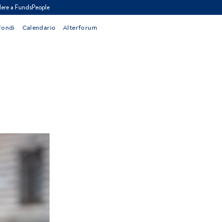
ere a FundsPeople
Fondi
Calendario
Alterforum