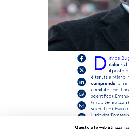
D
avide Bulg
italiana ch
il posto 
è tenuta a Milano 
comprende
, oltre
comitato scientifi
scientifico), Eman
Guido Gennaccari 
scientifico), Marc
Ludovica Tomassini
Tempo di lettura:
1 min.
Questo sito web utilizza i c