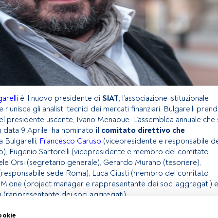
arelli
è il nuovo presidente di
SIAT
, l’associazione istituzionale
e riunisce gli analisti tecnici dei mercati finanziari. Bulgarelli pren
del presidente uscente, Ivano Menabue. L’assemblea annuale che 
in data 9 Aprile ha nominato
il comitato direttivo che
 a Bulgarelli,
Francesco Caruso
(vicepresidente e responsabile de
co), Eugenio Sartorelli (vicepresidente e membro del comitato
uele Orsi (segretario generale), Gerardo Murano (tesoriere),
(responsabile sede Roma), Luca Giusti (membro del comitato
o Mione (project manager e rappresentante dei soci aggregati) 
 (rappresentante dei soci aggregati).
ookie