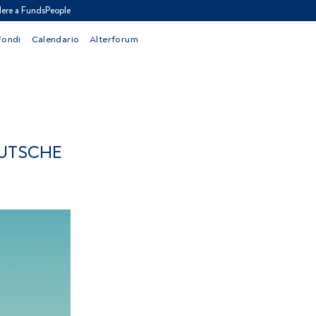
ere a FundsPeople
Fondi
Calendario
Alterforum
EUTSCHE