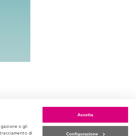
Accetta
gazione o gli 
 tracciamento di 
Configurazione