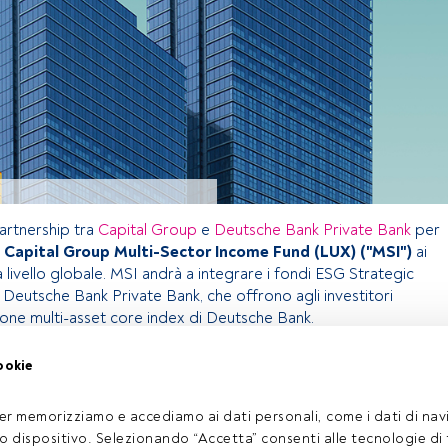
partnership tra
Capital Group
e
Deutsche Bank Private Bank
per
l
Capital Group Multi-Sector Income Fund (LUX) ("MSI")
ai
 a livello globale. MSI andrà a integrare i fondi ESG Strategic
 Deutsche Bank Private Bank, che offrono agli investitori
zione multi-asset core index di Deutsche Bank.
ookie
olo riservato agli utenti FundsPeople. Se sei già registrato,
pulsante Login. Se non hai ancora un account, ti invitiamo a
er memorizziamo e accediamo ai dati personali, come i dati di navi
oprire tutti i contenuti che FundsPeople ha da offrire.
tuo dispositivo. Selezionando “Accetta” consenti alle tecnologie di