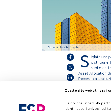
Simone Hutsch, Unsplash
S
iglata una 
distribuire i
suoi clienti
Asset Allocation di
l'accesso alla solu
Questo sito web utilizza i c
Questo è un artic
accedi tramite il 
Sia noi che i nostri 
45
 partn
registrarti per sc
identificatori univoci, sul 