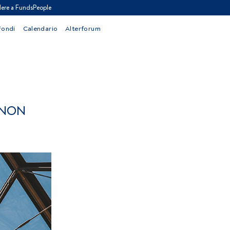
ere a FundsPeople
Fondi
Calendario
Alterforum
 NON