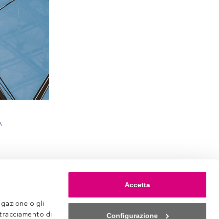
A
Accetta
gazione o gli 
 tracciamento di 
Configurazione