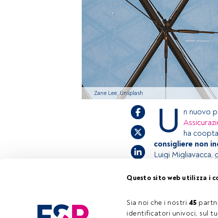
Zane Lee, Unsplash
U
n nuovo pr
Assicurazi
ha coopta
consigliere non i
Luigi Migliavacca, 
Questo sito web utilizza i c
Questo è un artic
accedi tramite il 
Sia noi che i nostri 
45
 partn
registrarti per sc
identificatori univoci, sul 