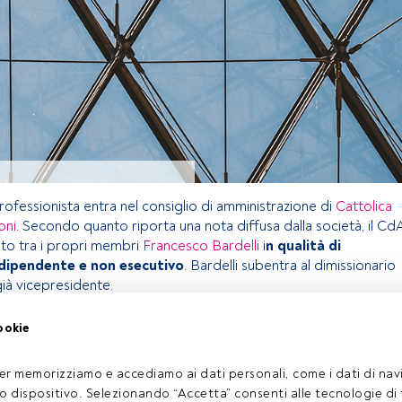
ofessionista entra nel consiglio di amministrazione di
Cattolica
oni
. Secondo quanto riporta una nota diffusa dalla società, il Cd
to tra i propri membri
Francesco Bardelli
i
n qualità di
ndipendente e non esecutivo
. Bardelli subentra al dimissionario
già vicepresidente.
ookie
olo riservato agli utenti FundsPeople. Se sei già registrato,
pulsante Login. Se non hai ancora un account, ti invitiamo a
er memorizziamo e accediamo ai dati personali, come i dati di navi
oprire tutti i contenuti che FundsPeople ha da offrire.
tuo dispositivo. Selezionando “Accetta” consenti alle tecnologie di