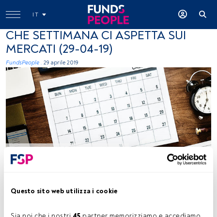
IT
CHE SETTIMANA CI ASPETTA SUI
MERCATI (29-04-19)
FundsPeople .
29 aprile 2019
Rawpixel, Unsplash
Tempo di lettura:
1 min.
Questo sito web utilizza i cookie
uella che ci attende sarà una settimana intensa
Sia noi che i nostri 
45
 partner memorizziamo e accediamo 