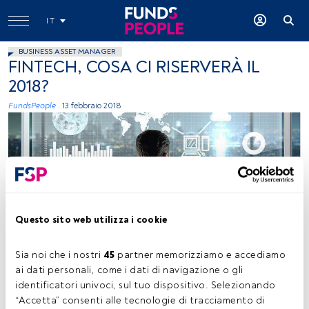
IT
BUSINESS ASSET MANAGER
FINTECH, COSA CI RISERVERÀ IL
2018?
FundsPeople .
13 febbraio 2018
Questo sito web utilizza i cookie
zsoolt, Flickr, Creative Commons
Sia noi che i nostri 
45
 partner memorizziamo e accediamo 
ai dati personali, come i dati di navigazione o gli 
identificatori univoci, sul tuo dispositivo. Selezionando 
Tempo di lettura:
3 min.
“Accetta” consenti alle tecnologie di tracciamento di 