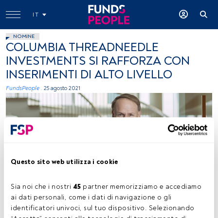
IT
NOMINE
COLUMBIA THREADNEEDLE
INVESTMENTS SI RAFFORZA CON
INSERIMENTI DI ALTO LIVELLO
FundsPeople .
25 agosto 2021
Questo sito web utilizza i cookie
(Ted Truscott). Foto ceduta: Columbia Threadneedle Investments
Sia noi che i nostri 
45
 partner memorizziamo e accediamo 
ai dati personali, come i dati di navigazione o gli 
identificatori univoci, sul tuo dispositivo. Selezionando 
Tempo di lettura:
1 min.