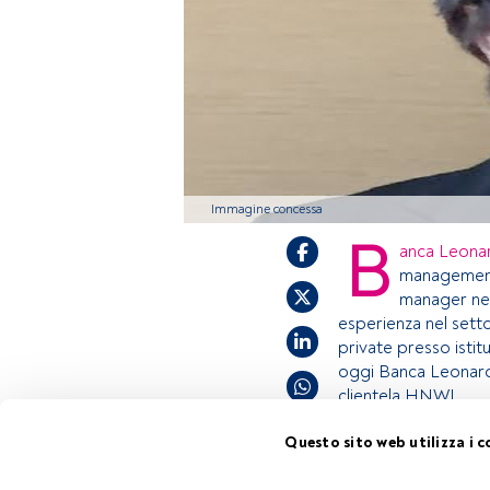
Immagine concessa
B
anca Leona
management,
manager nel
esperienza nel settor
private presso istit
oggi Banca Leonardo
clientela HNWI.
Questo sito web utilizza i c
Questo è un artico