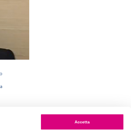
ip
la
Accetta