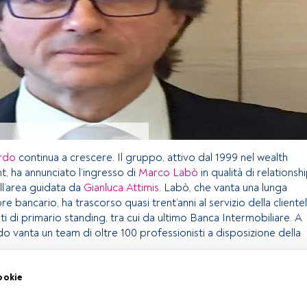
rdo
continua a crescere. Il gruppo, attivo dal 1999 nel wealth
 ha annunciato l’ingresso di
Marco Labò
in qualità di relationsh
l’area guidata da
Gianluca Attimis
. Labò, che vanta una lunga
e bancario, ha trascorso quasi trent’anni al servizio della cliente
uti di primario standing, tra cui da ultimo Banca Intermobiliare. A
 vanta un team di oltre 100 professionisti a disposizione della
ookie
lo riservato agli utenti FundsPeople. Se sei già registrato,