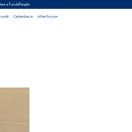
ere a FundsPeople
Fondi
Calendario
Alterforum