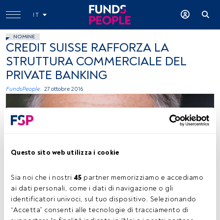
IT
NOMINE
CREDIT SUISSE RAFFORZA LA
STRUTTURA COMMERCIALE DEL
PRIVATE BANKING
FundsPeople .
27 ottobre 2016
Questo sito web utilizza i cookie
immagine concessa
Sia noi che i nostri 
45
 partner memorizziamo e accediamo 
ai dati personali, come i dati di navigazione o gli 
identificatori univoci, sul tuo dispositivo. Selezionando 
“Accetta” consenti alle tecnologie di tracciamento di 
Tempo di lettura:
1 min.