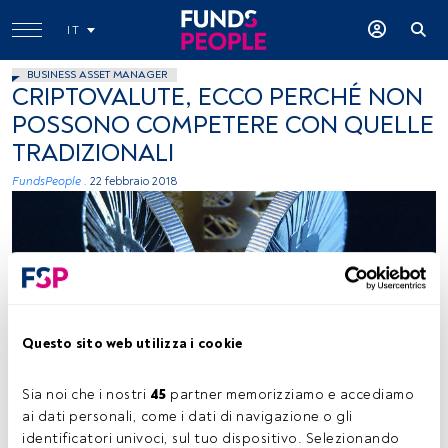
IT
BUSINESS ASSET MANAGER
CRIPTOVALUTE, ECCO PERCHÉ NON
POSSONO COMPETERE CON QUELLE
TRADIZIONALI
FundsPeople .
22 febbraio 2018
Questo sito web utilizza i cookie
Antana, Flickr, Creative Commons
Sia noi che i nostri 
45
 partner memorizziamo e accediamo 
ai dati personali, come i dati di navigazione o gli 
identificatori univoci, sul tuo dispositivo. Selezionando 
Tempo di lettura:
1 min.