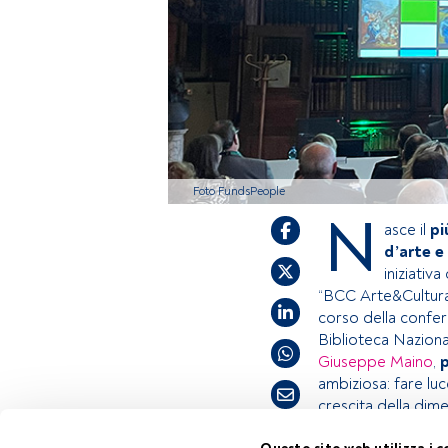
Foto FundsPeople
N
asce il
pi
d’arte e
iniziativ
“BCC Arte&Cultura”
corso della confere
Biblioteca Nazion
Giuseppe Maino
,
ambiziosa: fare luc
crescita della dime