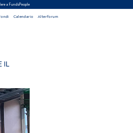
ere a FundsPeople
Fondi
Calendario
Alterforum
 IL