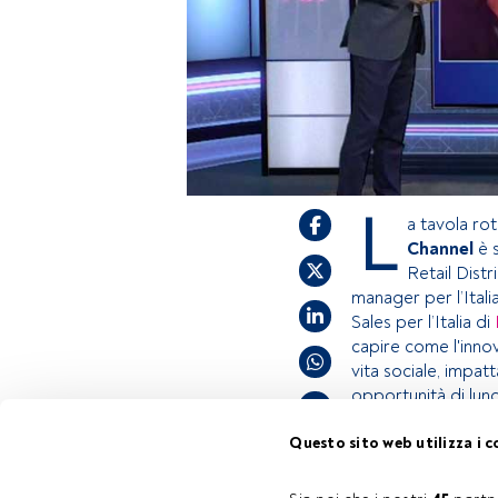
L
a tavola r
Channel
è s
Retail Distr
manager per l’Itali
Sales per l’Italia di
capire come l'inno
vita sociale, impat
opportunità di lun
Questo sito web utilizza i c
Questo è un artic
Tempo di lettura:
1 min.