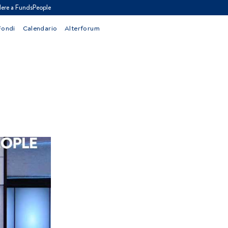
ere a FundsPeople
Fondi
Calendario
Alterforum