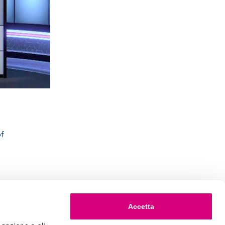
of
Accetta