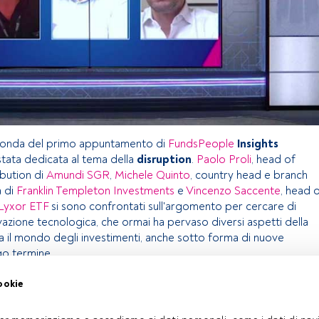
otonda del primo appuntamento di
FundsPeople
Insights
tata dedicata al tema della
disruption
.
Paolo Proli
, head of
ibution di
Amundi SGR
,
Michele Quinto
, country head e branch
a di
Franklin Templeton Investments
e
Vincenzo Saccente
, head 
Lyxor ETF
si sono confrontati sull'argomento per cercare di
vazione tecnologica, che ormai ha pervaso diversi aspetti della
ta il mondo degli investimenti, anche sotto forma di nuove
go termine.
ookie
olo riservato agli utenti FundsPeople. Se sei già registrato,