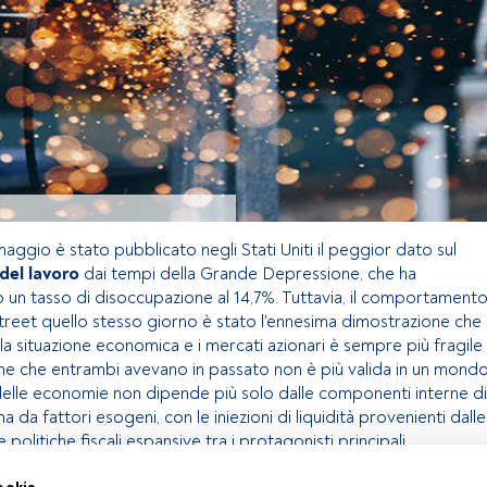
aggio è stato pubblicato negli Stati Uniti il peggior dato sul
del lavoro
dai tempi della Grande Depressione, che ha
to un tasso di disoccupazione al 14,7%. Tuttavia, il comportament
Street quello stesso giorno è stato l'ennesima dimostrazione che
la situazione economica e i mercati azionari è sempre più fragile
one che entrambi avevano in passato non è più valida in un mond
e delle economie non dipende più solo dalle componenti interne di
 da fattori esogeni, con le iniezioni di liquidità provenienti dalle
 politiche fiscali espansive tra i protagonisti principali.