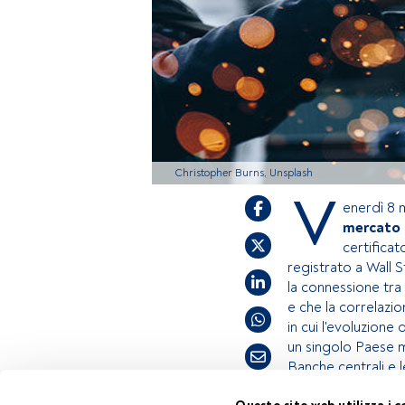
Christopher Burns, Unsplash
V
enerdì 8 m
mercato 
certifica
registrato a Wall 
la connessione tra 
e che la correlazi
in cui l'evoluzion
un singolo Paese ma
Banche centrali e le