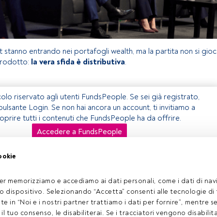
 stanno entrando nei portafogli wealth, ma la partita non si gio
 prodotto:
la vera sfida è distributiva
.
olo riservato agli utenti FundsPeople. Se sei già registrato,
 pulsante Login. Se non hai ancora un account, ti invitiamo a
coprire tutti i contenuti che FundsPeople ha da offrire.
Accedere a FundsPeople
ookie
er memorizziamo e accediamo ai dati personali, come i dati di navi
tuo dispositivo. Selezionando “Accetta” consenti alle tecnologie di
ate in “Noi e i nostri partner trattiamo i dati per fornire”, mentre 
atto email
Chi Siamo
Registrati
l tuo consenso, le disabiliterai. Se i tracciatori vengono disabilita