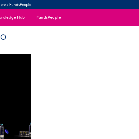
ere a FundsPeople
owledge Hub
FundsPeople
TO