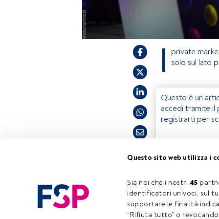
I
private market
solo sul lato
Questo è un artic
accedi tramite il
registrarti per s
Questo sito web utilizza i c
Tempo di lettura:
4 min.
Sia noi che i nostri 
45
 partn
identificatori univoci, sul 
supportare le finalità indic
Cont
“Rifiuta tutto” o revocando i