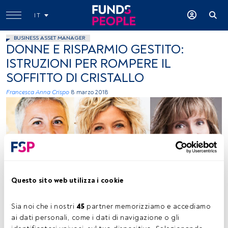
IT
BUSINESS ASSET MANAGER
DONNE E RISPARMIO GESTITO:
ISTRUZIONI PER ROMPERE IL
SOFFITTO DI CRISTALLO
Francesca Anna Crispo
8 marzo 2018
Licia Megliani (Allfunds Bank), Alessandra Manuli (Hedge Invest SGR),
Questo sito web utilizza i cookie
Simona Merzagora (NN IP). Immagini cedute.
Sia noi che i nostri 
45
 partner memorizziamo e accediamo 
ai dati personali, come i dati di navigazione o gli 
Tempo di lettura:
3 min.