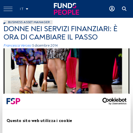
IT
BUSINESS ASSET MANAGER
DONNE NEI SERVIZI FINANZIARI: È
ORA DI CAMBIARE IL PASSO
Francesca Vercesi
5 dicembre 2014
foto: autor Riccardo Maffioli, Flickr, creative commons
Questo sito web utilizza i cookie
Tempo di lettura:
2 min.