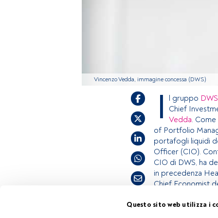
Vincenzo Vedda, immagine concessa (DWS)
I
l gruppo
DWS
Chief Investm
Vedda
. Come 
of Portfolio Manag
portafogli liquidi 
Officer (CIO). Cont
CIO di DWS, ha dec
in precedenza Hea
Chief Economist de
Questo sito web utilizza i c
Tempo di lettura:
1 min.