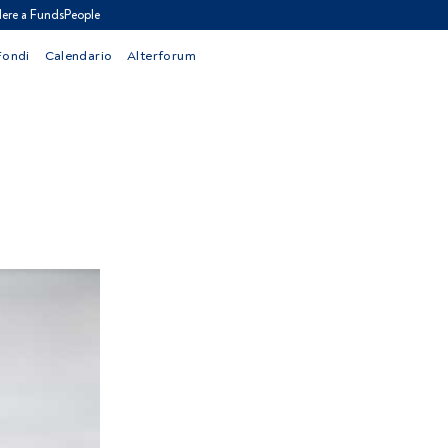
ere a FundsPeople
Fondi
Calendario
Alterforum