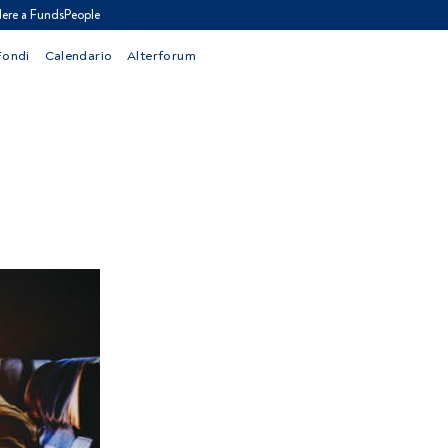
ere a FundsPeople
Fondi
Calendario
Alterforum