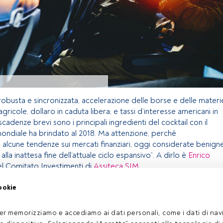
obusta e sincronizzata, accelerazione delle borse e delle materi
gricole, dollaro in caduta libera, e tassi d’interesse americani in
 scadenze brevi sono i principali ingredienti del cocktail con il
ondiale ha brindato al 2018. Ma attenzione, perché
i alcune tendenze sui mercati finanziari, oggi considerate benigne
la inattesa fine dell’attuale ciclo espansivo”. A dirlo è
Enrico
l Comitato Investimenti di
Assiteca SIM
.
ookie
olo riservato agli utenti FundsPeople. Se sei già registrato,
 pulsante Login. Se non hai ancora un account, ti invitiamo a
er memorizziamo e accediamo ai dati personali, come i dati di navi