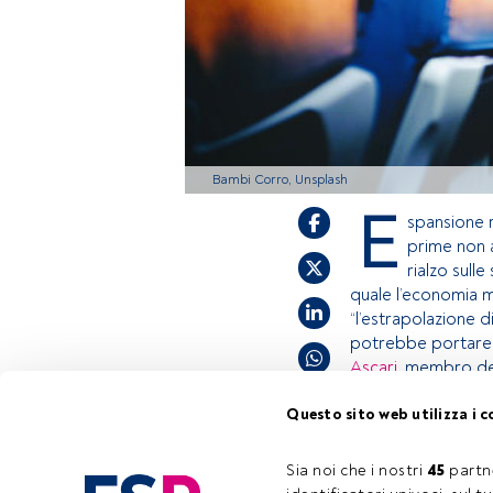
Bambi Corro, Unsplash
E
spansione r
prime non a
rialzo sulle
quale l’economia m
“l’estrapolazione d
potrebbe portare al
Ascari
, membro de
Questo sito web utilizza i c
Questo è un artic
accedi tramite il
Sia noi che i nostri 
45
 partn
Tempo di lettura:
3 min.